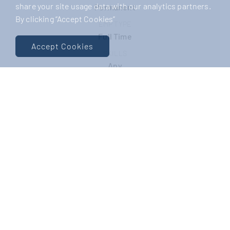
share your site usage data with our analytics partners.
Permanent
By clicking “Accept Cookies”
EMP TYPE
Full Time
Accept Cookies
SKILLS
Any
FUNCTIONAL EXPERTISE
Engineering
SALARY TYPE
Annual
SALARY
Negotiable
JOB ID
63239