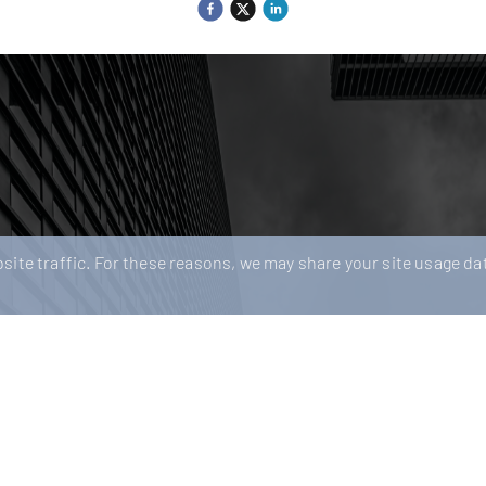
ite traffic. For these reasons, we may share your site usage dat
lreferent (m/w/d)
Lohnabrechner:in / 
Specialist (m/w/d)
ble
16-06-2026
Ludwigsburg
Negot
eferent (m/w/d) Für einen
21-05-2026
n und wirtschaftlich