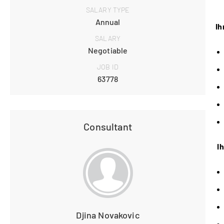
SALARY TYPE
Annual
Ih
SALARY
Negotiable
JOB ID
63778
Consultant
Ih
Djina Novakovic