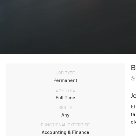
B
JOB TYPE
Permanent
EMP TYPE
J
Full Time
Ei
SKILLS
fa
Any
di
FUNCTIONAL EXPERTISE
Accounting & Finance