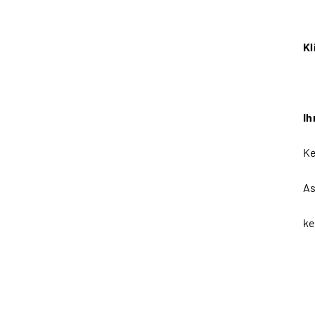
Kl
Ih
Ke
As
ke