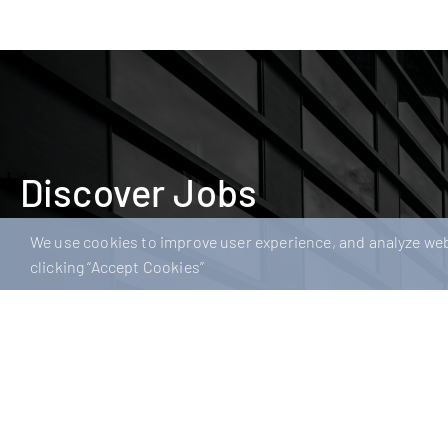
Discover Jobs
We use cookies to improve user experience, and analyze webs
clicking “Accept Cookies”
HR Business Partner
Persona
(m/w/d)
Negotia
Göppingen
Negotiable
Personalr
17-06-2026
etablierte