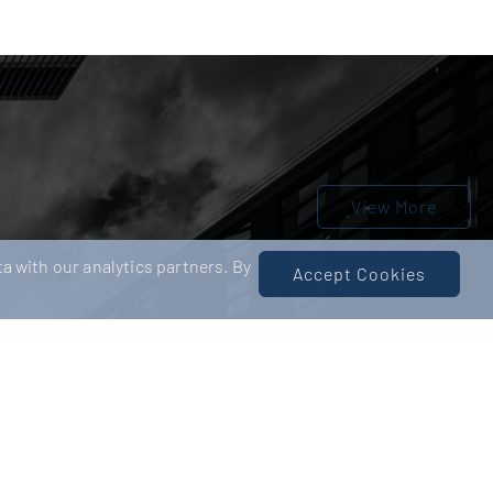
View More
a with our analytics partners. By
Accept Cookies
Payroll-
Bilanzbuchhalter:in (m/w/d)
Ludwigsburg
Negotiable
iable
18-05-2026
Finance & internationales