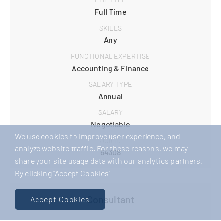
Full Time
SKILLS
Any
FUNCTIONAL EXPERTISE
Accounting & Finance
SALARY TYPE
Annual
SALARY
Negotiable
We use cookies to improve user experience, and
JOB ID
analyze website traffic. For these reasons, we may
64308
share your site usage data with our analytics partners.
By clicking “Accept Cookies”
Consultant
Accept Cookies