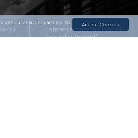
a with our analytics partners. By
Accept Cookies
Payroll-
Bilanzbuchhalter:in (m/w/d)
Ludwigsburg
Negotiable
iable
18-05-2026
Finance & internationales
hance auf
Wachstum: Deine Chance auf den
itt! Unser
nächsten Karriereschritt! Unser
estellte,
Kunde ist ein international
wachsendes Unternehmen aus de...
Readmore