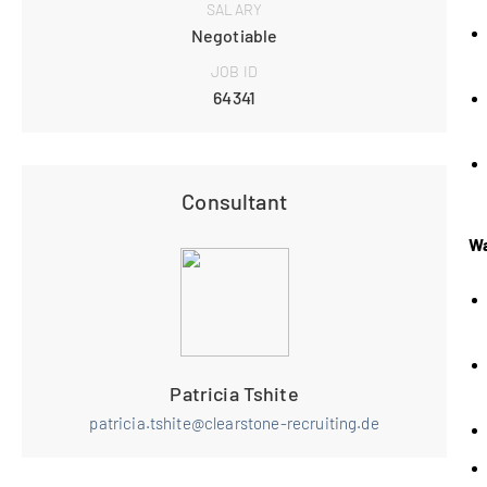
SALARY
Negotiable
JOB ID
64341
Consultant
Wa
Patricia Tshite
patricia.tshite@clearstone-recruiting.de