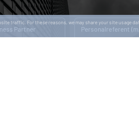
ite traffic. For these reasons, we may share your site usage dat
lreferent (m/w/d)
Lohnabrechner:in / 
Specialist (m/w/d)
ble
16-06-2026
Ludwigsburg
Negot
eferent (m/w/d) Für einen
21-05-2026
n und wirtschaftlich
hen Arbeitgeber suchen wir
Finance & Payroll: Deine C
tmöglichen Zeitpunkt
den nächsten Karriereschr
onalr...
Kunde ist eine modern aufg
deutschlandweit tätige
Steuerberatungs...
e
Readmore