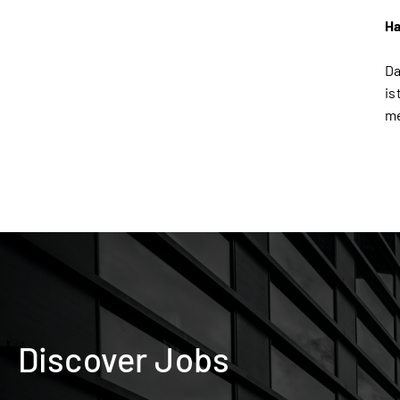
Ha
Da
is
me
Discover Jobs