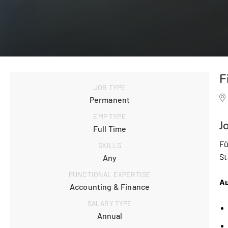
F
JOB TYPE
Permanent
EMP TYPE
J
Full Time
Fü
SKILLS
St
Any
FUNCTIONAL EXPERTISE
Au
Accounting & Finance
SALARY TYPE
Annual