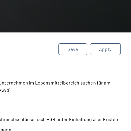
Save
Apply
lsunternehmen im Lebensmittelbereich suchen für am
/w/d).
ahresabschlüsse nach HGB unter Einhaltung aller Fristen
dungen