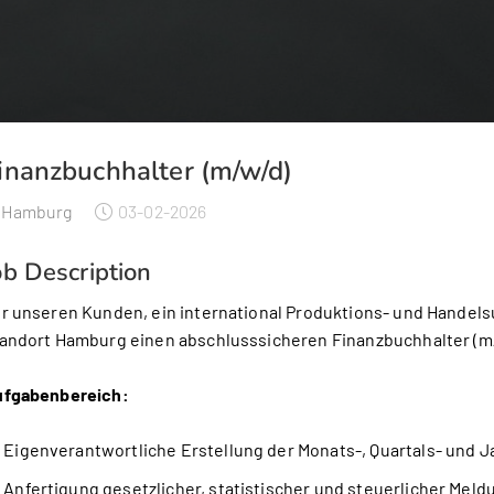
inanzbuchhalter (m/w/d)
Hamburg
03-02-2026
ob Description
r unseren Kunden, ein international Produktions- und Hande
andort Hamburg einen abschlusssicheren Finanzbuchhalter (m
fgabenbereich:
Eigenverantwortliche Erstellung der Monats-, Quartals- und J
Anfertigung gesetzlicher, statistischer und steuerlicher Mel