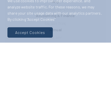
We use cookies to improve user experience, and
Any
analyze website traffic. For these reasons, we may
FUNCTIONAL EXPERTISE
share your site usage data with our analytics partners.
Accounting & Finance
By clicking “Accept Cookies”
SALARY TYPE
Annual
Accept Cookies
SALARY
Negotiable
JOB ID
64938
Consultant