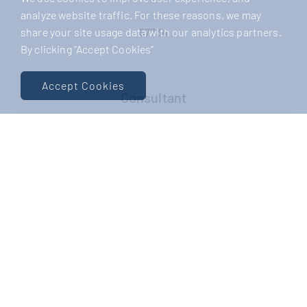
analyze website traffic. For these reasons, we may
JOB ID
57734
share your site usage data with our analytics partners.
By clicking “Accept Cookies”
Accept Cookies
Consultant
Andrea Schmidt
andrea.schmidt@clearstone-recruiting.de