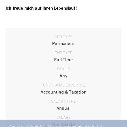
Ich freue mich auf Ihren Lebenslauf!
JOB TYPE
Permanent
EMP TYPE
Full Time
SKILLS
Any
FUNCTIONAL EXPERTISE
Accounting & Taxation
SALARY TYPE
Annual
SALARY
Negotiable
We use cookies to improve user experience, and