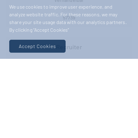
We use cookies to improve user experience, and
JOB-ID
analyze website traffic. For these reasons, we may
57739
share your site usage data with our analytics partners.
By clicking “Accept Cookies”
Recruiter
Accept Cookies
Andrea Schmidt
andrea.schmidt@clearstone-recruiting.de