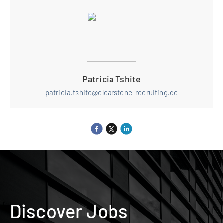
Patricia Tshite
patricia.tshite@clearstone-recruiting.de
Discover Jobs