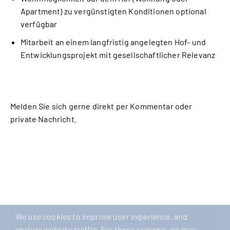
Apartment) zu vergünstigten Konditionen optional
verfügbar
Mitarbeit an einem langfristig angelegten Hof- und
Entwicklungsprojekt mit gesellschaftlicher Relevanz
Melden Sie sich gerne direkt per Kommentar oder
private Nachricht.
We use cookies to improve user experience, and
VERTRAGSART
analyze website traffic. For these reasons, we may