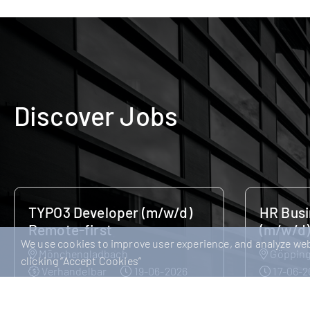
Discover Jobs
HR Business Partner
Persona
(m/w/d)
Verhan
We use cookies to improve user experience, and analyze webs
Göppingen
Verhandelbar
clicking “Accept Cookies”
Personalr
17-06-2026
etablierte
HR Business Partner (m/w/d) Für
erfolgreic