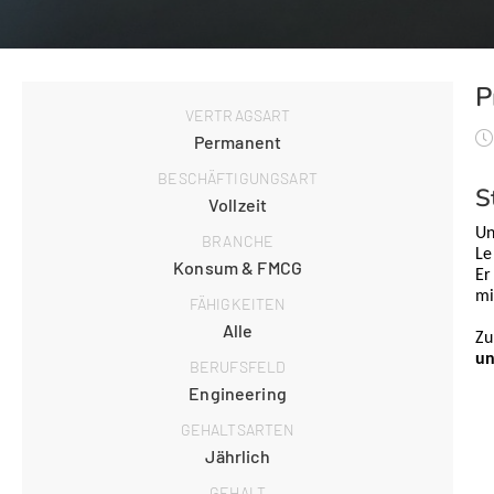
P
VERTRAGSART
Permanent
BESCHÄFTIGUNGSART
S
Vollzeit
Un
BRANCHE
Le
Konsum & FMCG
Er
mi
FÄHIGKEITEN
Alle
Zu
un
BERUFSFELD
Engineering
GEHALTSARTEN
Jährlich
GEHALT