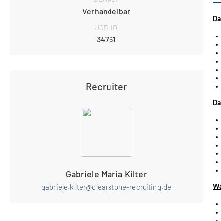
Verhandelbar
Da
JOB-ID
34761
Recruiter
Das
Gabriele Maria Kilter
gabriele.kilter@clearstone-recruiting.de
Wa