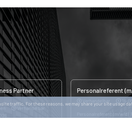
lreferent (m/w/d)
Lohnabrechner:in / 
Specialist (m/w/d)
delbar
16-06-2026
ite traffic. For these reasons, we may share your site usage dat
Ludwigsburg
Verha
eferent (m/w/d) Für einen
21-05-2026
n und wirtschaftlich
hen Arbeitgeber suchen wir
Finance & Payroll: Deine C