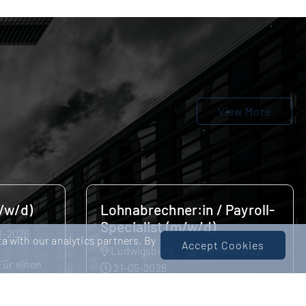
View More
Payroll-
Bilanzbuchhalter:in (m/w/d)
Ludwigsburg
Verhandelbar
a with our analytics partners. By
Accept Cookies
ndelbar
18-05-2026
Finance & internationales
hance auf
Wachstum: Deine Chance auf den