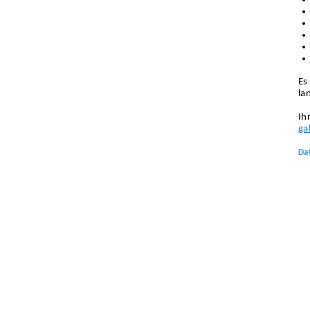
Es
la
Ih
ga
Da