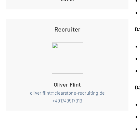
Recruiter
Da
Oliver Flint
Da
oliver.flint@clearstone-recruiting.de
+491749917919