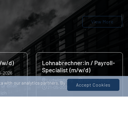
View More
Payroll-
Bilanzbuchhalter:in (m/w/d)
Ludwigsburg
Verhandelbar
ndelbar
18-05-2026
a with our analytics partners. By
Accept Cookies
Finance & internationales
hance auf
Wachstum: Deine Chance auf den
itt! Unser
nächsten Karriereschritt! Unser
estellte,
Kunde ist ein international
wachsendes Unternehmen aus de...