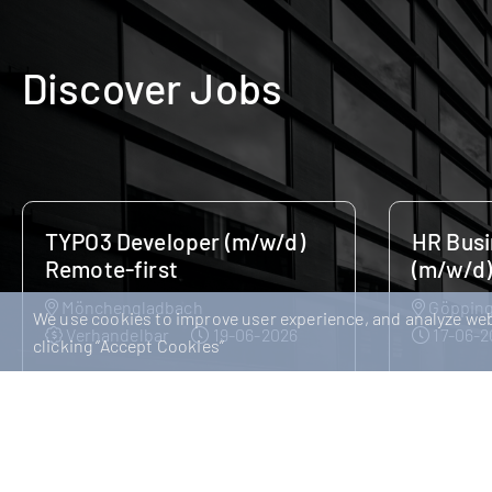
Discover Jobs
HR Business Partner
Persona
(m/w/d)
Verhan
Göppingen
Verhandelbar
We use cookies to improve user experience, and analyze webs
Personalr
17-06-2026
clicking “Accept Cookies”
etablierte
HR Business Partner (m/w/d) Für
erfolgreic
einen etablierten und wirtschaftlich
zum nächs
erfolgreichen Arbeitgeber suchen wir
einen Pers
zum nächstmöglichen Zeitpunkt