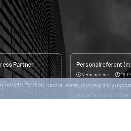
lreferent (m/w/d)
Lohnabrechner:in / 
Specialist (m/w/d)
delbar
16-06-2026
Ludwigsburg
Verha
ite traffic. For these reasons, we may share your site usage dat
eferent (m/w/d) Für einen
21-05-2026
n und wirtschaftlich
hen Arbeitgeber suchen wir
Finance & Payroll: Deine C
tmöglichen Zeitpunkt
den nächsten Karriereschr
onalr...
Kunde ist eine modern aufg
deutschlandweit tätige