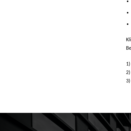
Kl
Be
1)
2)
3)