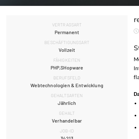
r
VERTRAGSART
Permanent
BESCHÄFTIGUNGSART
S
Vollzeit
Me
FÄHIGKEITEN
PHP,SHopware
In
fl
BERUFSFELD
Webtechnologien & Entwicklung
Da
GEHALTSARTEN
Jährlich
GEHALT
Verhandelbar
JOB-ID
34213